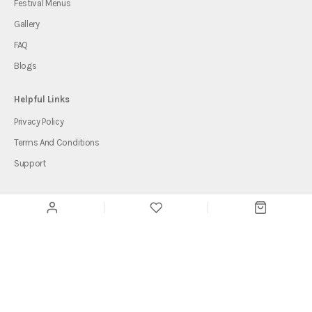
Festival Menus
Gallery
FAQ
Blogs
Helpful Links
Privacy Policy
Terms And Conditions
Support
Copyright © 2026
eCreative Catering Pte Ltd.
All Rights Reserved.