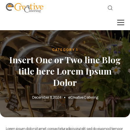
CATEGORY 1
Insert One or Two line Blog
title here Lorem Ipsum
Dolor
December 11, 2024
eCreative Catering
Lorem ipsum dolor sit amet, consectetur adipiscing elit, sed do eiusmod tempor