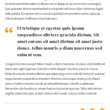
nostrud exercitation ullamco laboris nisi ut aliquip ex ea commodo consequat.
Duis aute irure dolor in reprehenderit in voluptate velit esse cillum dolore eu fugiat
nulla pariatur. Excepteur sint occaecat cupidatat non proident, sunt in culpa qui
officia deserunt mollit anim id est laborum.
Ut tristique et egestas quis ipsum
suspendisse ultrices gravida dictum. Sit
amet cursus sit amet dictum sit amet justo
donec. tellus mauris a diam maecenas sed
enim ut sem.
Congue nisi vitae suscipit tellus mauris a diam maecenas. At varius vel pharetra vel
turpis nunc eget. Eget nunc lobortis mattis aliquam faucibus purus in massa.
Molestie a iaculis at erat pellentesque adipiscing commodo elit. Porta non pulvinar
neque laoreet suspendisse interdum. Rhoncus urna neque viverra justo. Mauris
cursus mattis molestie a iaculis at erat pellentesque. Lobortis scelerisque
fermentum dui faucibus in ornare. Purus in massa tempor nec. Tellus elementum
sagittis vitae et leo duis ut diam. Ante in nibh mauris cursus mattis molestie.