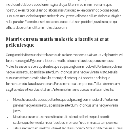
incididunt ut labore et dolore magna aliqua. Ut enim ad minim veniam, quis
nostrud exercitation ullamco laboris nisi ut aliquip ex ea commodo consequat.
Duis aute irure dolor in reprehenderit in voluptate velit esse cillum dolore eu fugiat
nulla pariatur. Excepteur sint occaecat cupidatat non proident, sunt in culpa qui
officia deserunt mollit anim id est laborum.
Mauris cursus mattis molestie a iaculis at erat
pellentesque
Congue nisi vitae suscipit tellus mauris a diam maecenas. At varius vel pharetra vel
turpis nunc eget. Eget nunc lobortis mattis aliquam faucibus purus in massa.
Molestie a iaculis at erat pellentesque adipiscing commodo elit. Porta non pulvinar
neque laoreet suspendisse interdum. Rhoncus urna neque viverra justo. Mauris
cursus mattis molestie a iaculis at erat pellentesque. Lobortis scelerisque
fermentum dui faucibus in ornare. Purus in massa tempor nec. Tellus elementum
sagittis vitae et leo duis ut diam. Ante in nibh mauris cursus mattis molestie.
Molestie a iaculis at erat pellentesque adipiscing commodo elit. Porta non
pulvinar neque laoreet suspendisse interdum. Rhoncus urna neque viverra
justo.
Mauris cursus mattis molestie a iaculis at erat pellentesque. Lobortis
scelerisque fermentum dui faucibus in ornare. Purus in massa tempor nec.
Tellus elementum sagittis vitae et leo duis ut diam. Ante in nibh mauris cursus