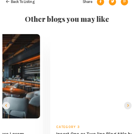
Back To Listing
Share
Other blogs you may like
CATEGORY 3
Insert One or Two line Blog title here Lorem